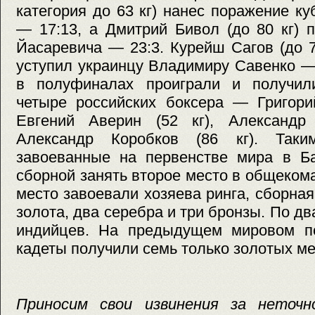
категория до 63 кг) нанес поражение к
— 17:13, а Дмитрий Бивол (до 80 кг) 
Йасаревича — 23:3. Курейш Сагов (до 7
уступил украинцу Владимиру Савенко —
в полуфиналах проиграли и получил
четыре российских боксера — Григорий
Евгений Аверин (52 кг), Александр
Александр Коробков (86 кг). Таки
завоеванные на первенстве мира в Ба
сборной занять второе место в общеком
место завоевали хозяева ринга, сборн
золота, два серебра и три бронзы. По дв
индийцев. На предыдущем мировом пе
кадеты получили семь только золотых м
Приносим свои извинения за неточн