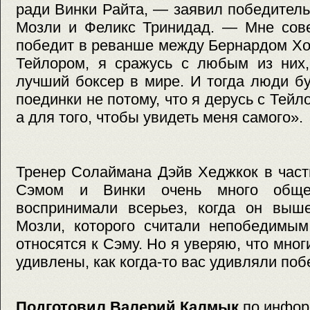
ради Винки Райта, — заявил победитель
Мозли и Феликс Тринидад. — Мне сове
победит в реванше между Бернардом Х
Тейлором, я сражусь с любым из них,
лучший боксер в мире. И тогда люди б
поединки не потому, что я дерусь с Тейл
а для того, чтобы увидеть меня самого».
Тренер Солаймана Дэйв Хеджкок в част
Сэмом и Винки очень много обще
воспринимали всерьез, когда он вы
Мозли, которого считали непобедимым
относятся к Сэму. Но я уверяю, что мног
удивлены, как когда-то вас удивляли по
Подготовил Валерий Калмык
по инфор