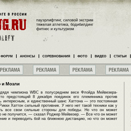
пауэрлифтинг, силовой экстрим
тяжелая атлетика, бодибилдинг
фитнес и культуризм
ФОРУМ
АНОНСЫ
СОРЕВНОВАНИЯ
ФОТО
ВИДЕО
СТАТЬИ
о и Мозли
 дядя чемпиона WBC в полусреднем весе Флойда Мейвезера-
то предстоящий 8 декабря поединок его племянника против
нь интересным, и единственный шанс Хаттона — это постоянная
Рикки Хаттон сильный противник. У него нет такой техники как у
ать все свои сильные стороны для победы. Но что он может
о не получится, — сказал Роджер Мейвезер. — Все что он может
ение и переводить бой на ближнюю дистанцию, но что он может