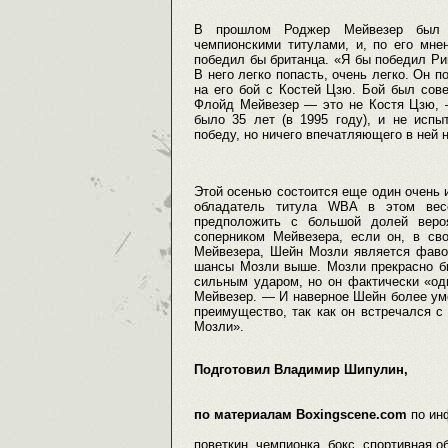
В прошлом Роджер Мейвезер был в
чемпионскими титулами, и, по его мне
победил бы британца. «Я бы победил Рик
В него легко попасть, очень легко. Он п
на его бой с Костей Цзю. Бой был сов
Флойд Мейвезер — это не Костя Цзю, 
было 35 лет (в 1995 году), и не испы
победу, но ничего впечатляющего в ней 
Этой осенью состоится еще один очень 
обладатель титула WBA в этом вес
предположить с большой долей вероя
соперником Мейвезера, если он, в св
Мейвезера, Шейн Мозли является фавор
шансы Мозли выше. Мозли прекрасно бь
сильным ударом, но он фактически «од
Мейвезер. — И наверное Шейн более уме
преимущество, так как он встречался с
Мозли».
Подготовил Владимир Шипулин,
по материалам Boxingscene.com
по ин
поветкин, чемпионка, бокс, спортивная об