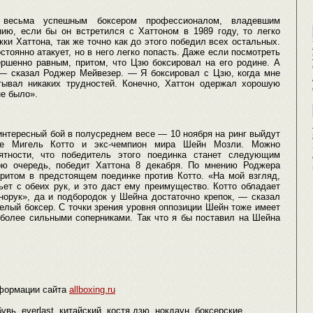
есьма успешным боксером профессионалом, владевшим
нию, если бы он встретился с Хаттоном в 1989 году, то легко
ки Хаттона, так же точно как до этого победил всех остальных.
остоянно атакует, но в него легко попасть. Даже если посмотреть
ершенно равным, притом, что Цзю боксировал на его родине. А
— сказал Роджер Мейвезер. — Я боксировал с Цзю, когда мне
тывал никаких трудностей. Конечно, Хаттон одержал хорошую
не было».
интересный бой в полусреднем весе — 10 ноября на ринг выйдут
е Мигель Котто и экс-чемпион мира Шейн Мозли. Можно
тности, что победитель этого поединка станет следующим
ою очередь, победит Хаттона 8 декабря. По мнению Роджера
итом в предстоящем поединке против Котто. «На мой взгляд,
ет с обеих рук, и это даст ему преимущество. Котто обладает
норук», да и подбородок у Шейна достаточно крепок, — сказал
лый боксер. С точки зрения уровня оппозиции Шейн тоже имеет
 более сильными соперниками. Так что я бы поставил на Шейна
формации сайта
allboxing.ru
увь, everlast, китайский, костя дзю, нокдаун, боксерские