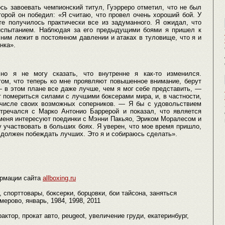
сь завоевать чемпионский титул, Гуэрреро отметил, что не был
торой он победил: «Я считаю, что провел очень хороший бой. У
те получилось практически все из задуманного. Я ожидал, что
испытанием. Наблюдая за его предыдущими боями я пришел к
 ним лежит в постоянном давлении и атаках в туловище, что я и
нка».
 но я не могу сказать, что внутренне я как-то изменился.
том, что теперь ко мне проявляют повышенное внимание, берут
 в этом плане все даже лучше, чем я мог себе представить, —
 помериться силами с лучшими боксерами мира, и, в частности,
 числе своих возможных соперников. — Я бы с удовольствием
тречался с Марко Антонио Баррерой и показал, что является
 меня интересуют поединки с Мэнни Пакьяо, Эриком Моралесом и
 участвовать в больших боях. Я уверен, что мое время пришло,
 должен побеждать лучших. Это я и собираюсь сделать».
рмации сайта
allboxing.ru
, спорттовары, боксерки, борцовки, бои тайсона, заняться
мерово, январь, 1984, 1998, 2011
трактор, прокат авто, peugeot, увеличение груди, екатеринбург,