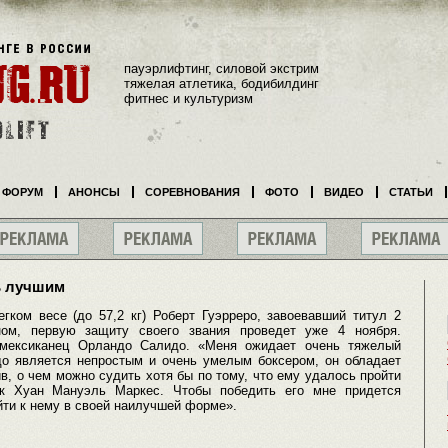
пауэрлифтинг, силовой экстрим
тяжелая атлетика, бодибилдинг
фитнес и культуризм
ФОРУМ
АНОНСЫ
СОРЕВНОВАНИЯ
ФОТО
ВИДЕО
СТАТЬИ
ь лучшим
гком весе (до 57,2 кг) Роберт Гуэрреро, завоевавший титул 2
ом, первую защиту своего звания проведет уже 4 ноября.
 мексиканец Орландо Салидо. «Меня ожидает очень тяжелый
о является непростым и очень умелым боксером, он обладает
, о чем можно судить хотя бы по тому, что ему удалось пройти
к Хуан Мануэль Маркес. Чтобы победить его мне придется
йти к нему в своей наилучшей форме».