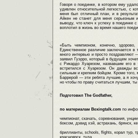
Говоря о поединке, в котором ему удало
удивлен относительной легкостью, с ко
меня был отличный план, и в результа
Айкен не станет для меня серьезным 
выводу, что ключ к успеху в поединке с
воплотил в жизнь во время нашего поеди
«Быть чемпионом, конечно, здорово,
Единственное различие заключается в 
много интервью и просто поздравляют —
заявил Гуэрро, который в будущем хочет
с Рикардо Хуарезом, назвавшим его в
встретился с Хуарезом. Он дважды вс
сильным и крепким бойцом. Кроме того,
Баррерой — эти ребята лучшие, а я хочу
но чтобы по праву считаться лучшим, ты
Подготовил The Godfather,
по материалам Boxingtalk.com
по инфо
чемпионат, скачать, соревнования, унции
боксом, дэвид хэй, астрахань, брянск, ке
бриллианты, schools, flights, корал тур, 
красноярск, тула