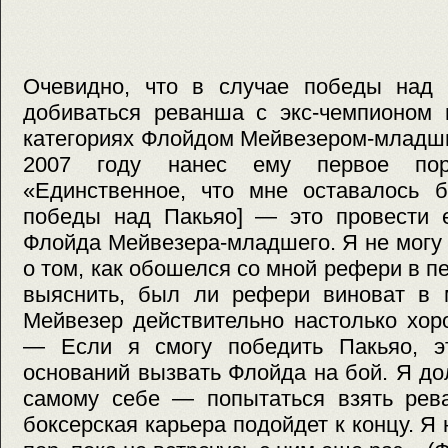
Очевидно, что в случае победы над 
добиваться реванша с экс-чемпионом 
категориях Флойдом Мейвезером-младши
2007 году нанес ему первое пор
«Единственное, что мне оставалось б
победы над Пакьяо] — это провести 
Флойда Мейвезера-младшего. Я не могу
о том, как обошелся со мной рефери в п
выяснить, был ли рефери виноват в 
Мейвезер действительно настолько хор
— Если я смогу победить Пакьяо, э
оснований вызвать Флойда на бой. Я д
самому себе — попытаться взять рева
боксерская карьера подойдет к концу. Я 