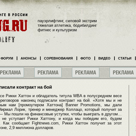
пауэрлифтинг, силовой экстрим
тяжелая атлетика, бодибилдинг
фитнес и культуризм
ФОРУМ
АНОНСЫ
СОРЕВНОВАНИЯ
ФОТО
ВИДЕО
СТАТЬИ
писали контракт на бой
се Рикки Хаттон и обладатель титула WBA в полусреднем весе
реговоров наконец подписали контракт на бой. «Хотя мы и не
ным нам [промоутером Хаттона] Banner Promotions, мы дали
Нирмал Лорик, тренер и менеджер Коллацо, который получит за
. — Мы пошли на финансовые уступки, чтобы выиграть в другом…
не уступает Рикки Хаттону, и когда мы победим его, будем
. Как сообщает Fightnews.com, Рикки Хаттон получит за этот
тоне, 2,9 миллиона долларов.