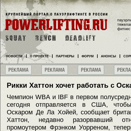
пауэрл
тяжела
фитнес
НОВОСТИ
О ПРОЕКТЕ
ПАРТНЕРЫ
ФОРУМ
АНОНСЫ
СОР
Рикки Хаттон хочет работать с Ос
Чемпион WBA и IBF в первом полусредн
сегодня отправляется в США, чтобы
Оскаром Де Ла Хойей, сообщает британ
Хаттон, недавно разорвавший о
промоутером Фрэнком Уорреном, тепер