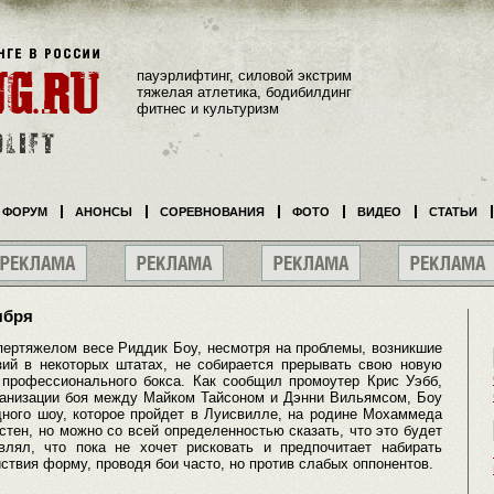
пауэрлифтинг, силовой экстрим
тяжелая атлетика, бодибилдинг
фитнес и культуризм
ФОРУМ
АНОНСЫ
СОРЕВНОВАНИЯ
ФОТО
ВИДЕО
СТАТЬИ
ября
ертяжелом весе Риддик Боу, несмотря на проблемы, возникшие
зий в некоторых штатах, не собирается прерывать свою новую
профессионального бокса. Как сообщил промоутер Крис Уэбб,
рганизации боя между Майком Тайсоном и Дэнни Вильямсом, Боу
дного шоу, которое пройдет в Луисвилле, на родине Мохаммеда
стен, но можно со всей определенностью сказать, что это будет
влял, что пока не хочет рисковать и предпочитает набирать
ствия форму, проводя бои часто, но против слабых оппонентов.