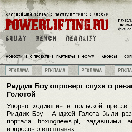
пауэрл
тяжела
фитнес
НОВОСТИ
О ПРОЕКТЕ
ПАРТНЕРЫ
ФОРУМ
АНОНСЫ
СОР
Риддик Боу опроверг слухи о рев
Голотой
Упорно ходившие в польской прессе 
Риддик Боу - Анджей Голота были раз
портала boxingnews.pl, задавшими а
вопросов о его планах: