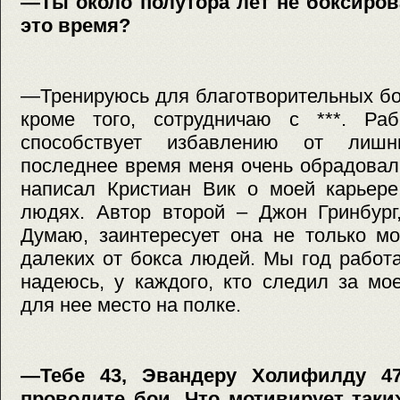
—Ты около полутора лет не боксиров
это время?
—Тренируюсь для благотворительных бое
кроме того, сотрудничаю с ***. Ра
способствует избавлению от лишн
последнее время меня очень обрадовал
написал Кристиан Вик о моей карьер
людях. Автор второй – Джон Гринбург
Думаю, заинтересует она не только мо
далеких от бокса людей. Мы год работа
надеюсь, у каждого, кто следил за мо
для нее место на полке.
—Тебе 43, Эвандеру Холифилду 4
проводите бои. Что мотивирует таки