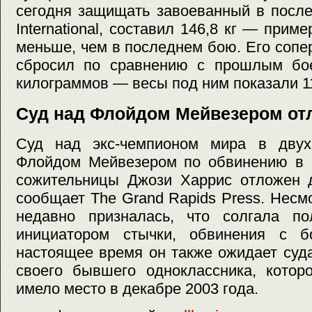
сегодня защищать завоеванный в посл
International, составил 146,8 кг — при
меньше, чем в последнем бою. Его соп
сбросил по сравнению с прошлым бо
килограммов — весы под ним показали 111
Суд над Флойдом Мейвезером отл
Суд над экс-чемпионом мира в двух
Флойдом Мейвезером по обвинению в 
сожительницы Джози Харрис отложен д
сообщает The Grand Rapids Press. Несмо
недавно призналась, что солгала п
инициатором стычки, обвинения с б
настоящее время он также ожидает суд
своего бывшего одноклассника, которо
имело место в декабре 2003 года.