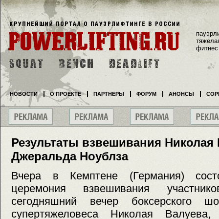
пауэрл
тяжела
фитнес
НОВОСТИ
О ПРОЕКТЕ
ПАРТНЕРЫ
ФОРУМ
АНОНСЫ
СОР
Результаты взвешивания Николая 
Джеральда Ноублза
Вчера в Кемптене (Германия) сост
церемония взвешивания участник
сегодняшний вечер боксерского шо
супертяжеловеса Николая Валуева, 