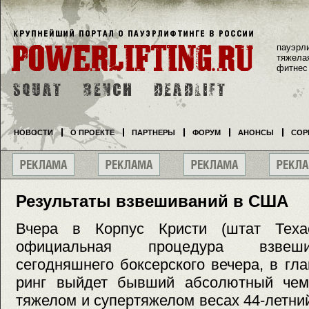
пауэрл
тяжела
фитнес
НОВОСТИ
О ПРОЕКТЕ
ПАРТНЕРЫ
ФОРУМ
АНОНСЫ
СОР
Результаты взвешиваний в США
Вчера в Корпус Кристи (штат Теха
официальная процедура взвеши
сегодняшнего боксерского вечера, в гл
ринг выйдет бывший абсолютный чем
тяжелом и супертяжелом весах 44-летн