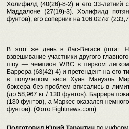
Холифилд (40(26)-8-2) и его 33-летний 
Маддалоне (27(19)-3). Холифилд потян
фунтов), его соперник на 106,027кг (233,
В этот же день в Лас-Вегасе (штат 
взвешивание участники другого главного
шоу — чемпион WBC в первом легком
Баррера (63(42)-4) и претендент на его т
в полулегком весе Хуан Мануэль Марк
боксера без проблем вписались в лимит
(до 58,967 кг / 130 фунтов): Баррера пок
(130 фунтов), а Маркес оказался немного
фунтов). (Фото Fightnews.com)
Подготовил Юрий Тарантин
по информ