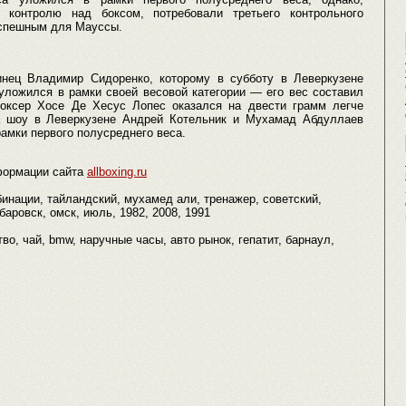
о контролю над боксом, потребовали третьего контрольного
успешным для Мауссы.
нец Владимир Сидоренко, которому в субботу в Леверкузене
 уложился в рамки своей весовой категории — его вес составил
 боксер Хосе Де Хесус Лопес оказался на двести грамм легче
ка шоу в Леверкузене Андрей Котельник и Мухамад Абдуллаев
амки первого полусреднего веса.
формации сайта
allboxing.ru
бинации, тайландский, мухамед али, тренажер, советский,
аровск, омск, июль, 1982, 2008, 1991
тво, чай, bmw, наручные часы, авто рынок, гепатит, барнаул,