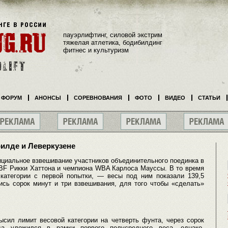
пауэрлифтинг, силовой экстрим
тяжелая атлетика, бодибилдинг
фитнес и культуризм
ФОРУМ
АНОНСЫ
СОРЕВНОВАНИЯ
ФОТО
ВИДЕО
СТАТЬИ
илде и Леверкузене
иальное взвешивание участников объединительного поединка в
BF Рикки Хаттона и чемпиона WBA Карлоса Мауссы. В то время
категории с первой попытки, — весы под ним показали 139,5
ись сорок минут и три взвешивания, для того чтобы «сделать»
ысил лимит весовой категории на четверть фунта, через сорок
а уложился в рамки первого полусреднего веса, однако,