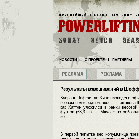
НОВОСТИ
О ПРОЕКТЕ
ПАРТНЕРЫ
Результаты взвешиваний в Шефф
Вчера в Шеффилде была проведено офиц
первом полусреднем весе — чемпиона I
как Хаттон уложился в рамки весовой 
фунтов (63,3 кг), — Мауссе потребовал
вес.
В первой попытке вес колумбийца прев
минут на втором взвешивании Маусс