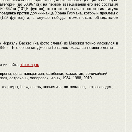
тегории (до 58,967 кг): на первом взвешивании его вес составил
 59,647 кг (131,5 фунтов), что в итоге означает потерю им титула
поединка против доминиканца Хоана Гузмана, который проблем с
 (129 фунтов) и, в случае победы, может стать обладателем
 Исраэль Васкес (на фото слева) из Мексики точно уложился в
88 кг. Его соперник Джонни Гонзалес оказался немного легче —
ации сайта
allboxing.ru
вропы, цена, панкратион, самбовки, казахстан, величайший
вск, астрахань, хабаровск, июнь, 1984, 1988, 2010
 квартиры, bmw, опель, косметика, автосалоны, петрозаводск,