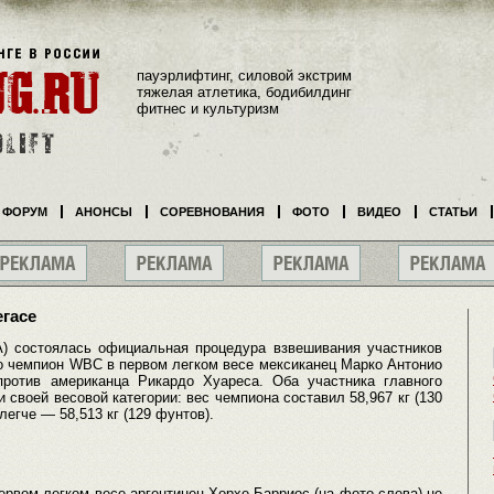
пауэрлифтинг, силовой экстрим
тяжелая атлетика, бодибилдинг
фитнес и культуризм
ФОРУМ
АНОНСЫ
СОРЕВНОВАНИЯ
ФОТО
ВИДЕО
СТАТЬИ
егасе
) состоялась официальная процедура взвешивания участников
го чемпион WBC в первом легком весе мексиканец Марко Антонио
ротив американца Рикардо Хуареса. Оба участника главного
 своей весовой категории: вес чемпиона составил 58,967 кг (130
легче — 58,513 кг (129 фунтов).
рвом легком весе аргентинец Хорхе Барриос (на фото слева) не