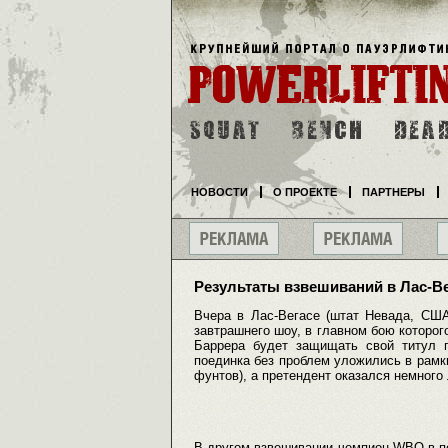
НОВОСТИ
О ПРОЕКТЕ
ПАРТНЕРЫ
Результаты взвешиваний в Лас-В
Вчера в Лас-Вегасе (штат Невада, США
завтрашнего шоу, в главном бою которо
Баррера будет защищать свой титул п
поединка без проблем уложились в рамки
фунтов), а претендент оказался немного 
В другом взвешивании чемпион WBO в пе