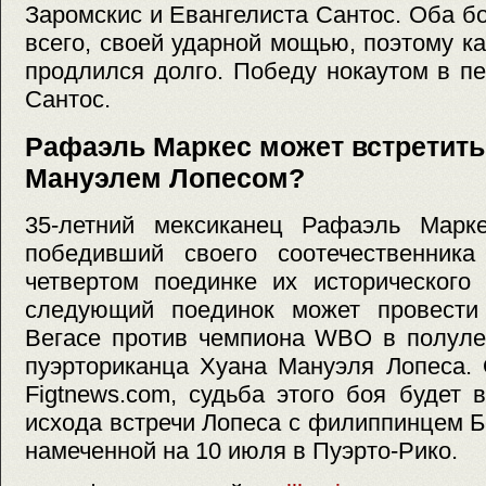
Заромскис и Евангелиста Сантос. Оба б
всего, своей ударной мощью, поэтому ка
продлился долго. Победу нокаутом в п
Сантос.
Рафаэль Маркес может встретить
Мануэлем Лопесом?
35-летний мексиканец Рафаэль Марк
победивший своего соотечественник
четвертом поединке их исторического 
следующий поединок может провести
Вегасе против чемпиона WBO в полулег
пуэрториканца Хуана Мануэля Лопеса. 
Figtnews.com, судьба этого боя будет 
исхода встречи Лопеса с филиппинцем 
намеченной на 10 июля в Пуэрто-Рико.