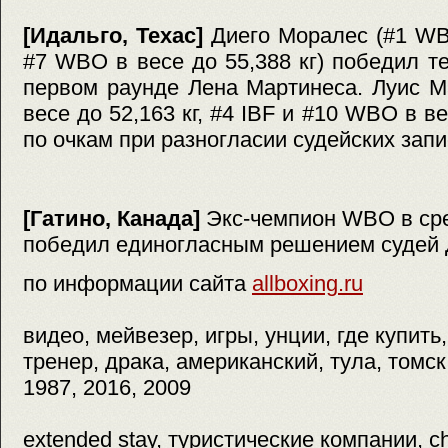
[Идальго, Техас]
Диего Моралес (#1 WBC
#7 WBO в весе до 55,388 кг) победил т
первом раунде Лена Мартинеса. Луис 
весе до 52,163 кг, #4 IBF и #10 WBO в ве
по очкам при разногласии судейских запи
[Гатино, Канада]
Экс-чемпион WBO в сре
победил единогласным решением судей 
по информации сайта
allboxing.ru
видео, мейвезер, игры, унции, где купить,
тренер, драка, американский, тула, томск
1987, 2016, 2009
extended stay, туристические компании, c