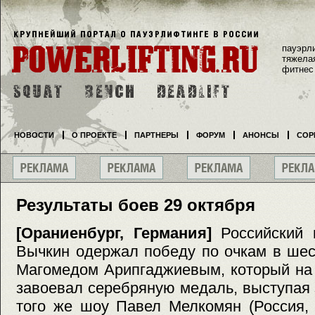
пауэрл
тяжела
фитнес
НОВОСТИ
О ПРОЕКТЕ
ПАРТНЕРЫ
ФОРУМ
АНОНСЫ
СОР
Результаты боев 29 октября
[Ораниенбург, Германия]
Российский 
Вычкин одержал победу по очкам в ше
Магомедом Арипгаджиевым, который на
завоевал серебряную медаль, выступая 
того же шоу Павел Мелкомян (Россия,