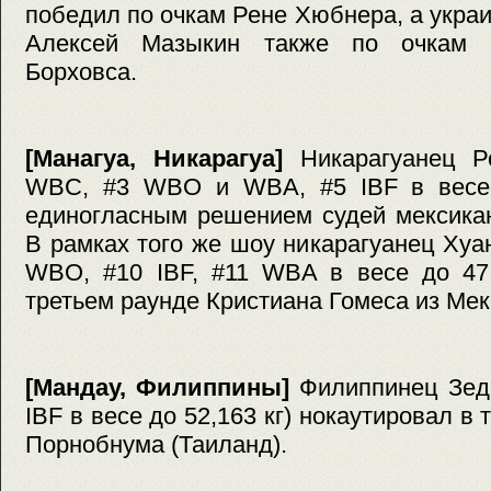
победил по очкам Рене Хюбнера, а укра
Алексей Мазыкин также по очкам 
Борховса.
[Манагуа, Никарагуа]
Никарагуанец Р
WBC, #3 WBO и WBA, #5 IBF в весе 
единогласным решением судей мексика
В рамках того же шоу никарагуанец Ху
WBO, #10 IBF, #11 WBA в весе до 47,
третьем раунде Кристиана Гомеса из Мек
[Мандау, Филиппины]
Филиппинец Зед 
IBF в весе до 52,163 кг) нокаутировал в
Порнобнума (Таиланд).