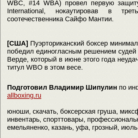
WBC, #14 WBA) провел первую защит
International, нокаутировав в тре
соотечественника Сайфо Мантии.
[США]
Пуэрториканский боксер минимал
победил единогласным решением судей
Верде, который в июне этого года неуда
титул WBO в этом весе.
Подготовил Владимир Шипулин
по ин
allboxing.ru
юноши, скачать, боксерская груша, микс
инвентарь, спорттовары, профессиональ
емельяненко, казань, уфа, грозный, июль,