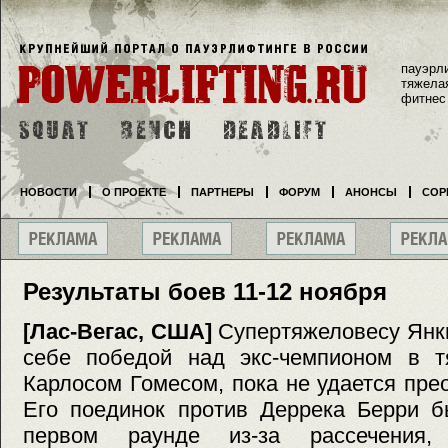
пауэрл
тяжела
фитнес
НОВОСТИ
О ПРОЕКТЕ
ПАРТНЕРЫ
ФОРУМ
АНОНСЫ
СОР
Результаты боев 11-12 ноября
[Лас-Вегас, США]
Супертяжеловесу Янки
себе победой над экс-чемпионом в 
Карлосом Гомесом, пока не удается пре
Его поединок против Деррека Берри б
первом раунде из-за рассечения,