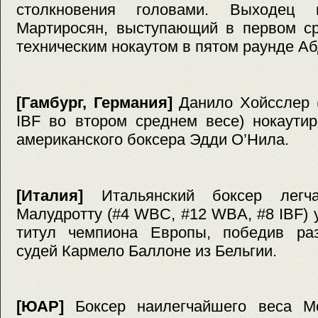
столкновения головами. Выходец
Мартиросян, выступающий в первом ср
техническим нокаутом в пятом раунде Аб
[Гамбург, Германия]
Данило Хойсслер 
IBF во втором среднем весе) нокаути
американского боксера Эдди О’Нила.
[Италия]
Итальянский боксер легч
Малудротту (#4 WBC, #12 WBA, #8 IBF)
титул чемпиона Европы, победив ра
судей Кармело Баллоне из Бельгии.
[ЮАР]
Боксер наилегчайшего веса Мо