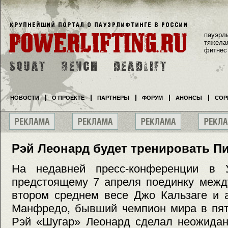
пауэрл
тяжела
фитнес
НОВОСТИ
О ПРОЕКТЕ
ПАРТНЕРЫ
ФОРУМ
АНОНСЫ
СОР
Рэй Леонард будет тренировать П
На недавней пресс-конференции в У
предстоящему 7 апреля поединку меж
втором среднем весе Джо Кальзаге и 
Манфредо, бывший чемпион мира в пят
Рэй «Шугар» Леонард сделал неожидан