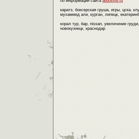
по информации сайта
allboxing.ru
каратэ, боксерская груша, игры, цска, 
мухаммед али, курган, липецк, екатеринбу
корал тур, бар, nissan, увеличение груд
новокузнецк, краснодар