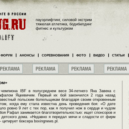
пауэрлифтинг, силовой экстрим
тяжелая атлетика, бодибилдинг
фитнес и культуризм
ФОРУМ
АНОНСЫ
СОРЕВНОВАНИЯ
ФОТО
ВИДЕО
СТАТЬИ
ом»
 чемпиона IBF в полусреднем весе 34-летнего Яна Завека с
афалом Яцкевичем. Первый их бой закончился 2 года назад
звестный польским болельщикам благодаря своим откровенным
том, когда ему стала известна день проведения боя: «О дате
ло ровно 9 лет с тех пор, как я получил нож в сердце и чудом
боя Рафал занимается благотворительностью: ищет спонсоров и
 детского дома. «Недавно я передал мячи и сладости от фирм
 - цитирует боксера boxingnews.pl.