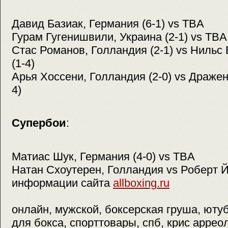
Давид Базиак, Германия (6-1) vs TBA
Гурам Гугенишвили, Украина (2-1) vs TB
Стас Романов, Голландия (2-1) vs Нильс
(1-4)
Арья Хоссени, Голландия (2-0) vs Дражен
4)
Супербои
:
Матиас Шук, Германия (4-0) vs TBA
Натан Схоутерен, Голландия vs Роберт 
информации сайта
allboxing.ru
онлайн, мужской, боксерская груша, юту
для бокса, спорттовары, спб, крис аррео