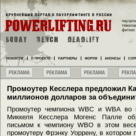
пауэрл
тяжела
фитнес
НОВОСТИ
О ПРОЕКТЕ
ПАРТНЕРЫ
ФОРУМ
АНОНСЫ
СОР
Промоутер Кесслера предложил Ка
миллионов долларов за объедини
Промоутер чемпиона WBC и WBA во в
Миккеля Кесслера Могенс Палле об
письмом к чемпиону WBO в этом весе
промоутеру Фрэнку Уоррену, в котором