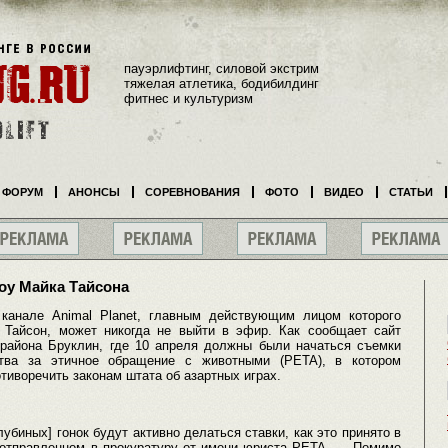
пауэрлифтинг, силовой экстрим
тяжелая атлетика, бодибилдинг
фитнес и культуризм
ФОРУМ
АНОНСЫ
СОРЕВНОВАНИЯ
ФОТО
ВИДЕО
СТАТЬИ
оу Майка Тайсона
канале Animal Planet, главным действующим лицом которого
 Тайсон, может никогда не выйти в эфир. Как сообщает сайт
 района Бруклин, где 10 апреля должны были начаться съемки
тва за этичное обращение с животными (PETA), в котором
тиворечить законам штата об азартных играх.
лубиных] гонок будут активно делаться ставки, как это принято в
, отправленном в прокуратуру от имени юриста PETA. — Помимо