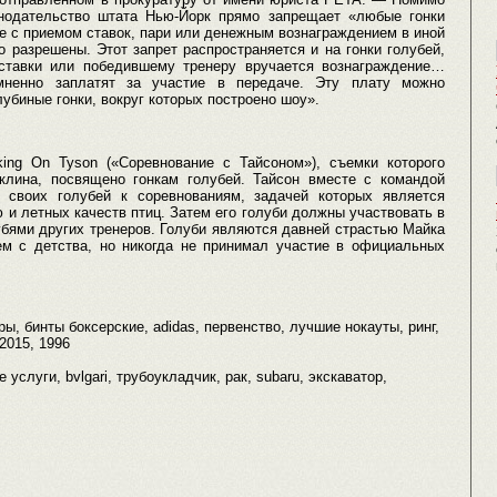
онодательство штата Нью-Йорк прямо запрещает «любые гонки
е с приемом ставок, пари или денежным вознаграждением в иной
 разрешены. Этот запрет распространяется и на гонки голубей,
ставки или победившему тренеру вручается вознаграждение…
мненно заплатят за участие в передаче. Эту плату можно
лубиные гонки, вокруг которых построено шоу».
ing On Tyson («Соревнование с Тайсоном»), съемки которого
клина, посвящено гонкам голубей. Тайсон вместе с командой
 своих голубей к соревнованиям, задачей которых является
 и летных качеств птиц. Затем его голуби должны участвовать в
убями других тренеров. Голуби являются давней страстью Майка
ем с детства, но никогда не принимал участие в официальных
ры, бинты боксерские, adidas, первенство, лучшие нокауты, ринг,
 2015, 1996
 услуги, bvlgari, трубоукладчик, рак, subaru, экскаватор,