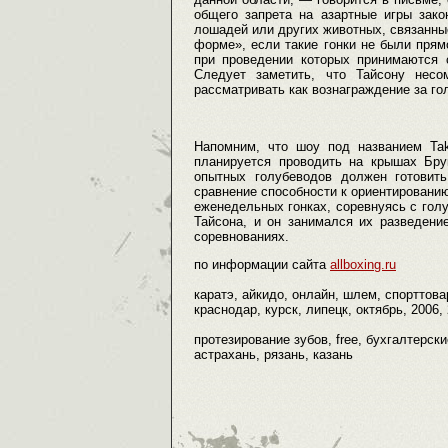
общего запрета на азартные игры зак
лошадей или других животных, связанны
форме», если такие гонки не были прямо
при проведении которых принимаются 
Следует заметить, что Тайсону несо
рассматривать как вознаграждение за го
Напомним, что шоу под названием Tak
планируется проводить на крышах Бру
опытных голубеводов должен готовить
сравнение способности к ориентированию
еженедельных гонках, соревнуясь с гол
Тайсона, и он занимался их разведени
соревнованиях.
по информации сайта
allboxing.ru
каратэ, айкидо, онлайн, шлем, спорттова
краснодар, курск, липецк, октябрь, 2006,
протезирование зубов, free, бухгалтерские
астрахань, рязань, казань