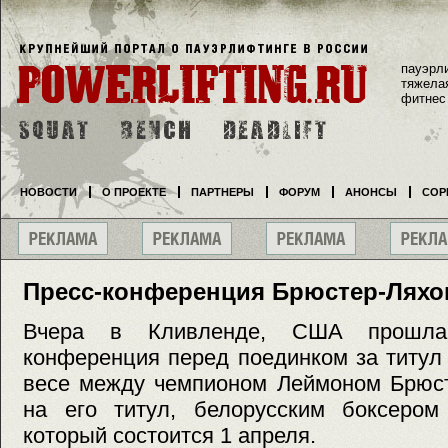
пауэрл
тяжела
фитнес
НОВОСТИ
О ПРОЕКТЕ
ПАРТНЕРЫ
ФОРУМ
АНОНСЫ
СОР
Пресс-конференция Брюстер-Ляхо
Вчера в Кливленде, США прошла
конференция перед поединком за титу
весе между чемпионом Леймоном Брюст
на его титул, белорусским боксером
который состоится 1 апреля.