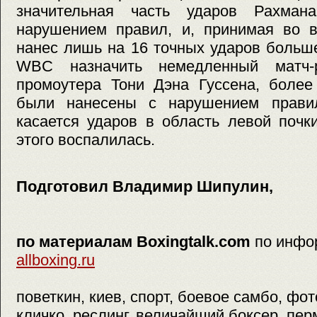
значительная часть ударов Рахма
нарушением правил, и, принимая во в
нанес лишь на 16 точных ударов больше
WBC назначить немедленный матч-
промоутера Тони Дэна Гуссена, более
были нанесены с нарушением правил
касается ударов в область левой почк
этого воспалилась.
Подготовил Владимир Шипулин,
по материалам Boxingtalk.com
по инфо
allboxing.ru
поветкин, киев, спорт, боевое самбо, фот
кличко, реслинг, величайший боксер, перм