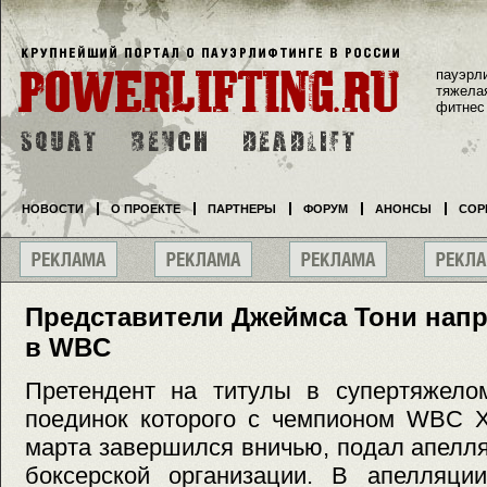
пауэрл
тяжела
фитнес
НОВОСТИ
О ПРОЕКТЕ
ПАРТНЕРЫ
ФОРУМ
АНОНСЫ
СОР
Представители Джеймса Тони нап
в WBC
Претендент на титулы в супертяжело
поединок которого с чемпионом WBC 
марта завершился вничью, подал апелл
боксерской организации. В апелляции