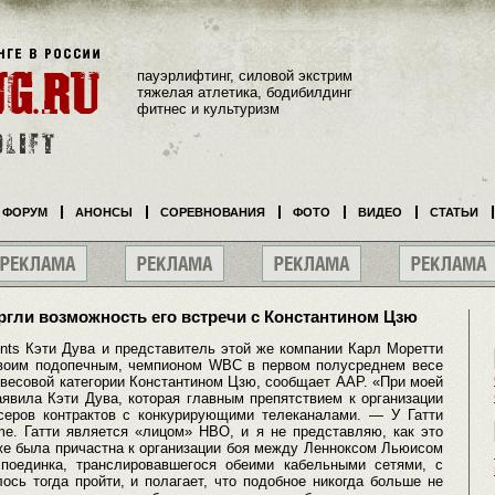
пауэрлифтинг, силовой экстрим
тяжелая атлетика, бодибилдинг
фитнес и культуризм
ФОРУМ
АНОНСЫ
СОРЕВНОВАНИЯ
ФОТО
ВИДЕО
СТАТЬИ
ргли возможность его встречи с Константином Цзю
nts Кэти Дува и представитель этой же компании Карл Моретти
своим подопечным, чемпионом WBC в первом полусреднем весе
 весовой категории Константином Цзю, сообщает AAP. «При моей
аявила Кэти Дува, которая главным препятствием к организации
серов контрактов с конкурирующими телеканалами. — У Гатти
me. Гатти является «лицом» HBO, и я не представляю, как это
кже была причастна к организации боя между Ленноксом Льюисом
поединка, транслировавшегося обеими кабельными сетями, с
ось тогда пройти, и полагает, что подобное никогда больше не