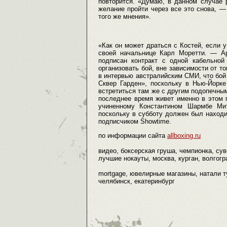
повторится. «Думаю, в данном случае 
желание пройти через все это снова, 
того же мнения».
«Как он может драться с Костей, если у
своей начальнице Карл Моретти. — Ар
подписан контракт с одной кабельно
организовать бой, вне зависимости от т
в интервью австралийским СМИ, что бой
Сквер Гарден», поскольку в Нью-Йорк
встретиться там же с другим подопечн
последнее время живет именно в этом го
учиненному Константином Шармбе Мит
поскольку в субботу должен был находит
подписчиком Showtime.
по информации сайта
allboxing.ru
видео, боксерская груша, чемпионка, сув
лучшие нокауты, москва, курган, волгогра
mortgage, ювелирные магазины, натали ту
челябинск, екатеринбург