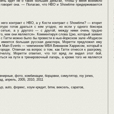
речь идет не о таких больших деньгах, чтобы у меня возникло
— говорит она. — Полагаю, что HBO и Showtime придерживаются
 него контракт с HBO, а у Кости контракт с Showtime? — вторит
туро готов драться с кем угодно, но если у одного боксера
й сетью, а у другого — с другой, между ними очень трудно
ого, кем они являются». Комментируя слова Цзю, который заявил
 с Гатти можно было бы провести в нью-йоркском зале «Мэдисон
е имеется большая русская диаспора, Моретти предложил ему
ым Main Events — чемпионом WBA Вивианом Харрисом, который в
роде. Отвечая на вопрос о том, как Гатти отнесся к разгрому,
челлу, Моретти ответил, что тот вряд ли видел этот бой,
ься на пути в тренировочный лагерь, а кроме того не является
енирные, фото, комбинации, борцовки, симулятор, roy jones,
д, апрель, 2005, 2010, 2011
р, auto, форекс, хоум кредит, bmw, вексель, саратов,