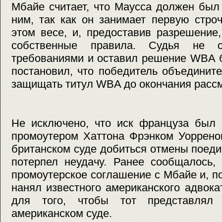
Мбайе считает, что Маусса должен был
ним, так как он занимает первую стро
этом весе, и, предоставив разрешени
собственные правила. Судья не с
требованиями и оставил решение WBA б
постановил, что победитель объединит
защищать титул WBA до окончания рассм
Не исключено, что иск француза был
промоутером Хаттона Фрэнком Уоррено
британском суде добиться отмены поеди
потерпел неудачу. Ранее сообщалось,
промоутерское соглашение с Мбайе и, п
нанял известного американского адвок
для того, чтобы тот представлял
американском суде.