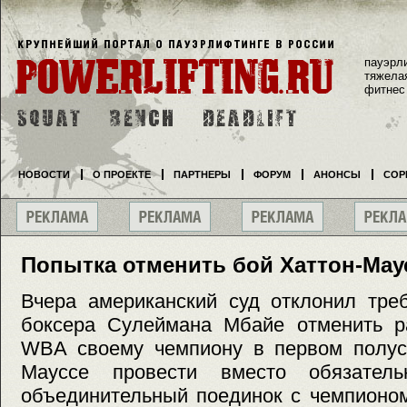
пауэрл
тяжела
фитнес
НОВОСТИ
О ПРОЕКТЕ
ПАРТНЕРЫ
ФОРУМ
АНОНСЫ
СОР
Попытка отменить бой Хаттон-Мау
Вчера американский суд отклонил тре
боксера Сулеймана Мбайе отменить р
WBA своему чемпиону в первом полус
Мауссе провести вместо обязател
объединительный поединок с чемпионом