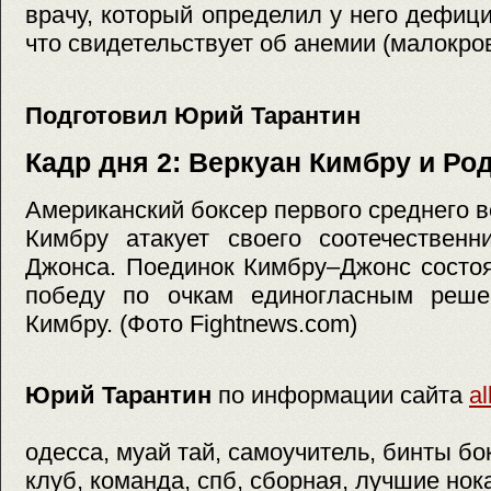
врачу, который определил у него дефици
что свидетельствует об анемии (малокров
Подготовил Юрий Тарантин
Кадр дня 2: Веркуан Кимбру и Ро
Американский боксер первого среднего в
Кимбру атакует своего соотечественн
Джонса. Поединок Кимбру–Джонс состо
победу по очкам единогласным реше
Кимбру. (Фото Fightnews.com)
Юрий Тарантин
по информации сайта
al
одесса, муай тай, самоучитель, бинты бо
клуб, команда, спб, сборная, лучшие нок