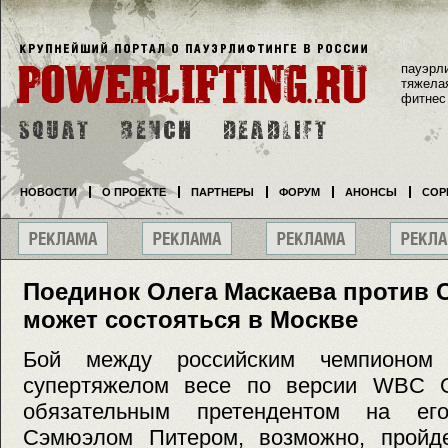
пауэрл
тяжела
фитнес
НОВОСТИ
О ПРОЕКТЕ
ПАРТНЕРЫ
ФОРУМ
АНОНСЫ
СОР
Поединок Олега Маскаева против 
может состояться в Москве
Бой между российским чемпионо
супертяжелом весе по версии WBC 
обязательным претендентом на ег
Сэмюэлом Питером, возможно, пройд