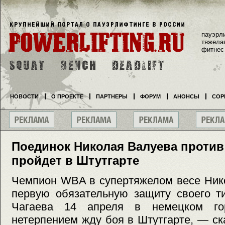
пауэрл
тяжела
фитнес
НОВОСТИ
О ПРОЕКТЕ
ПАРТНЕРЫ
ФОРУМ
АНОНСЫ
СОР
Поединок Николая Валуева против
пройдет в Штутгарте
Чемпион WBA в супертяжелом весе Ник
первую обязательную защиту своего т
Чагаева 14 апреля в немецком го
нетерпением жду боя в Штутгарте, — с