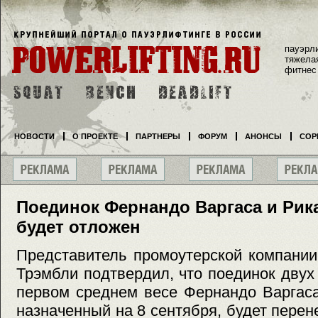
пауэрл
тяжела
фитнес
НОВОСТИ
О ПРОЕКТЕ
ПАРТНЕРЫ
ФОРУМ
АНОНСЫ
СОР
Поединок Фернандо Варгаса и Рик
будет отложен
Представитель промоутерской компании
Трэмбли подтвердил, что поединок двух
первом среднем весе Фернандо Варгаса
назначенный на 8 сентября, будет перен