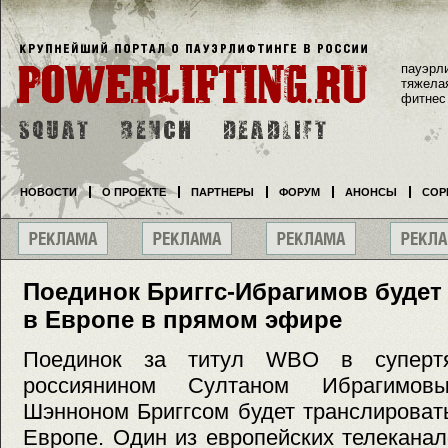
пауэрл
тяжела
фитнес
НОВОСТИ
О ПРОЕКТЕ
ПАРТНЕРЫ
ФОРУМ
АНОНСЫ
СОР
Поединок Бриггс-Ибрагимов будет
в Европе в прямом эфире
Поединок за титул WBO в суперт
россиянином Султаном Ибрагимо
Шэнноном Бриггсом будет транслироват
Европе. Один из европейских телекана