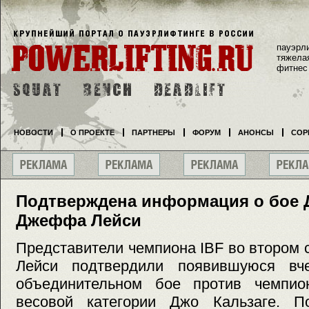
пауэрл
тяжела
фитнес
НОВОСТИ
О ПРОЕКТЕ
ПАРТНЕРЫ
ФОРУМ
АНОНСЫ
СОР
Подтверждена информация о бое Д
Джеффа Лейси
Представители чемпиона IBF во втором
Лейси подтвердили появившуюся в
объединительном бое против чемп
весовой категории Джо Кальзаге. П