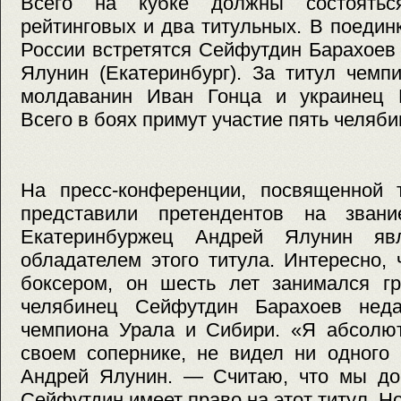
Всего на кубке должны состоятьс
рейтинговых и два титульных. В поедин
России встретятся Сейфутдин Барахоев
Ялунин (Екатеринбург). За титул чемп
молдаванин Иван Гонца и украинец 
Всего в боях примут участие пять челяби
На пресс-конференции, посвященной т
представили претендентов на звани
Екатеринбуржец Андрей Ялунин яв
обладателем этого титула. Интересно, ч
боксером, он шесть лет занимался гр
челябинец Сейфутдин Барахоев неда
чемпиона Урала и Сибири. «Я абсолют
своем сопернике, не видел ни одного
Андрей Ялунин. — Считаю, что мы дос
Сейфутдин имеет право на этот титул. Н