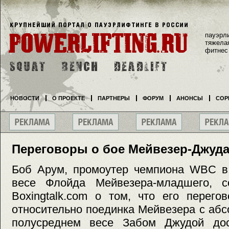
пауэрл
тяжела
фитнес
НОВОСТИ
О ПРОЕКТЕ
ПАРТНЕРЫ
ФОРУМ
АНОНСЫ
СОР
Переговоры о бое Мейвезер-Джуд
Боб Арум, промоутер чемпиона WBC в
весе Флойда Мейвезера-младшего, с
Boxingtalk.com о том, что его перег
относительно поединка Мейвезера с аб
полусреднем весе Забом Джудой дос