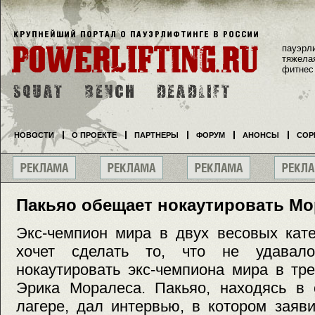
пауэрл
тяжела
фитнес
НОВОСТИ
О ПРОЕКТЕ
ПАРТНЕРЫ
ФОРУМ
АНОНСЫ
СОР
Пакьяо обещает нокаутировать Мо
Экс-чемпион мира в двух весовых кат
хочет сделать то, что не удава
нокаутировать экс-чемпиона мира в тр
Эрика Моралеса. Пакьяо, находясь в 
лагере, дал интервью, в котором заяв