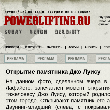
пауэрл
тяжела
фитнес
НОВОСТИ
О ПРОЕКТЕ
ПАРТНЕРЫ
ФОРУМ
АНОНСЫ
СОР
Открытие памятника Джо Луису
На данном фото, сделанном вчера в 
Лафайете, запечатлен момент открыти
тяжеловесу Джо Луису, который родилс
этом городе. Открывают памятник его а
Даунинг-младший (слева, с покрыва