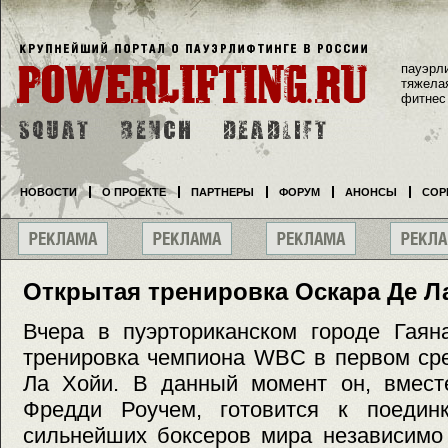
пауэрл
тяжела
фитнес
НОВОСТИ
О ПРОЕКТЕ
ПАРТНЕРЫ
ФОРУМ
АНОНСЫ
СОР
Открытая тренировка Оскара Де Л
Вчера в пуэрториканском городе Гаян
тренировка чемпиона WBC в первом ср
Ла Хойи. В данный момент он, вмест
Фредди Роучем, готовится к поедин
сильнейших боксеров мира независимо 