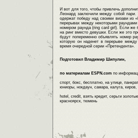
И вот для того, чтобы привлечь дополн
Леонард заключили между собой пари. 
одержат победу над своими визави из «П
перерывах между некоторыми раундами 
номером раунда (ring card girl). Если ж
на ринг вместо девушки. Если же это пр
будут попеременно объявлять номер ра
которую он наденет в перерыве между
время очередной серии «Претендента».
Подготовил Владимир Шипулин,
по материалам ESPN.com
по информац
спорт, бокс, бесплатно, на улице, панк
юниоры, нокдаун, самара, калуга, киров, 
hotel, credit, взять кредит, серьги золот
красноярск, тюмень