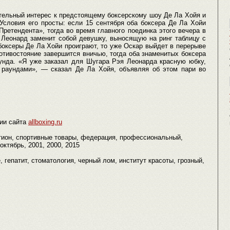
ительный интерес к предстоящему боксерскому шоу Де Ла Хойя и
Условия его просты: если 15 сентября оба боксера Де Ла Хойи
ретендента», тогда во время главного поединка этого вечера в
Леонард заменит собой девушку, выносящую на ринг таблицу с
е боксеры Де Ла Хойи проиграют, то уже Оскар выйдет в перерыве
отивостояние завершится вничью, тогда оба знаменитых боксера
унда. «Я уже заказал для Шугара Рэя Леонарда красную юбку,
 раундами», — сказал Де Ла Хойя, объявляя об этом пари во
ии сайта
allboxing.ru
ратион, спортивные товары, федерация, профессиональный,
октябрь, 2001, 2000, 2015
ые, гепатит, стоматология, черный лом, институт красоты, грозный,