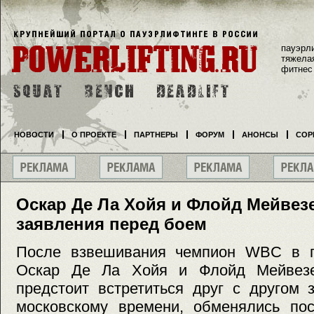
пауэрл
тяжела
фитнес
НОВОСТИ
О ПРОЕКТЕ
ПАРТНЕРЫ
ФОРУМ
АНОНСЫ
СОР
Оскар Де Ла Хойя и Флойд Мейвез
заявления перед боем
После взвешивания чемпион WBC в п
Оскар Де Ла Хойя и Флойд Мейвезе
предстоит встретиться друг с другом 
московскому времени, обменялись по