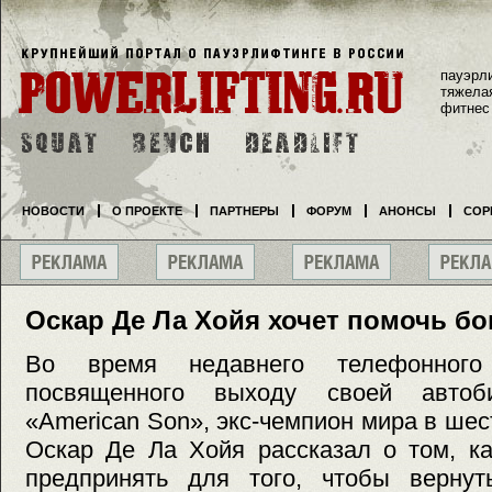
пауэрл
тяжела
фитнес
НОВОСТИ
О ПРОЕКТЕ
ПАРТНЕРЫ
ФОРУМ
АНОНСЫ
СОР
Оскар Де Ла Хойя хочет помочь бо
Во время недавнего телефонного 
посвященного выходу своей автоби
«American Son», экс-чемпион мира в шес
Оскар Де Ла Хойя рассказал о том, к
предпринять для того, чтобы верну