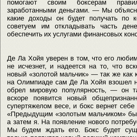
помогают своим боксерам правил
заработанными деньгами. — Мы объясн
какие доходы он будет получать по к
советуем им откладывать часть ден
обеспечить их услугами финансовых конс
Де Ла Хойя уверен в том, что его люби
не исчезнет, и надеется на то, что вс
новый «золотой мальчик» — так же как 
на Олимпиаде сам Де Ла Хойя взошел н
обрел мировую популярность, — он та
вскоре появится новый общепризнан
супертяжелом весе, и бокс вернет себ
«Предыдущим «золотым мальчиком» был
а затем я. На появление нового потребу
Мы будем ждать его. Бокс будет суще