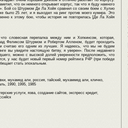
метил, что он немного открывает корпус, так что я буду намного
о». Бой со Штурмом Де Ла Хойя сравнил со своим боем с Хулио
е было 25 лет, и я выходил на ринг против моего кумира. Это
венно к этому бою, чтобы история не повторилась [Де Ла Хойя
что словесная перепалка между ним и Хопкинсом, которая,
 над Феликсом Штурмом и Робертом Алленом, будет проходить
 и считаю его одним из лучших. Я надеюсь, что мы не будем
ринге вы увидите настоящую битву, я уверен». После недавнего
шего, можно с высокой долей уверенности предположить, что
ся, у нас будет новый первый номер рейтинга P4P (при победе
 обещает стать эпохальным.
овки, мухамед али, россия, тайский, мухаммед али, кличко,
ль, 1990, 1995, 1985
ерские услуги, язва, создание сайтов, экспресс кредит,
ссийск