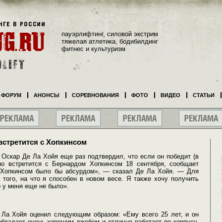
пауэрлифтинг, силовой экстрим
тяжелая атлетика, бодибилдинг
фитнес и культуризм
ФОРУМ
АНОНСЫ
СОРЕВНОВАНИЯ
ФОТО
ВИДЕО
СТАТЬИ
 встретится с Хопкинсом
Оскар Де Ла Хойя еще раз подтвердил, что если он победит (в
но встретится с Бернардом Хопкинсом 18 сентября, сообщает
с Хопкинсом было бы абсурдом», — сказал Де Ла Хойя. — Для
того, на что я способен в новом весе. Я также хочу получить
 у меня еще не было».
 Ла Хойя оценил следующим образом: «Ему всего 25 лет, и он
обладает очень хорошим джебом и отлично работает по корпусу.