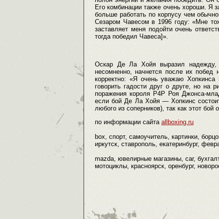
Его комбинации также очень хороши. Я за
больше работать по корпусу чем обычн
Сезаром Чавесом в 1996 году: «Мне тож
заставляет меня подойти очень ответст
тогда победил Чавеса]».
Оскар Де Ла Хойя выразил надежду, 
несомненно, начнется после их побед
корректно: «Я очень уважаю Хопкинса
говорить гадости друг о друге, но на 
поражения короля Р4Р Роя Джонса-млад
если бой Де Ла Хойя — Хопкинс состоит
любого из соперников), так как этот бой
по информации сайта
allboxing.ru
box, спорт, самоучитель, картинки, борц
иркутск, ставрополь, екатеринбург, февра
mazda, ювелирные магазины, car, бухгалт
мотоциклы, красноярск, оренбург, новоро