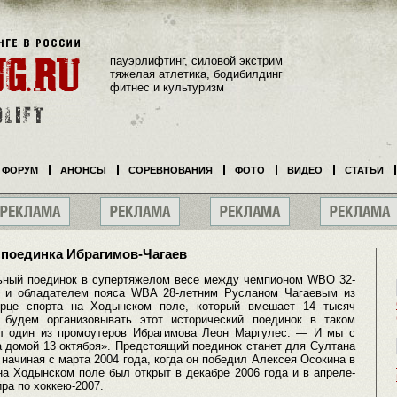
пауэрлифтинг, силовой экстрим
тяжелая атлетика, бодибилдинг
фитнес и культуризм
ФОРУМ
АНОНСЫ
СОРЕВНОВАНИЯ
ФОТО
ВИДЕО
СТАТЬИ
поединка Ибрагимов-Чагаев
ьный поединок в супертяжелом весе между чемпионом WBO 32-
в и обладателем пояса WBA 28-летним Русланом Чагаевым из
орце спорта на Ходынском поле, который вмешает 14 тысяч
 будем организовывать этот исторический поединок в таком
л один из промоутеров Ибрагимова Леон Маргулес. — И мы с
 домой 13 октября». Предстоящий поединок станет для Султана
 начиная с марта 2004 года, когда он победил Алексея Осокина в
а Ходынском поле был открыт в декабре 2006 года и в апреле-
ра по хоккею-2007.