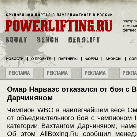
пауэрл
тяжела
фитнес
НОВОСТИ
О ПРОЕКТЕ
ПАРТНЕРЫ
ФОРУМ
АНОНСЫ
СОР
Омар Нарваэс отказался от боя с 
Дарчиняном
Чемпион WBO в наилегчайшем весе Ома
от объединительного боя с чемпионом 
категории Вахтангом Дарчиняном, нам
Об этом AllBoxing.Ru сообщил менед