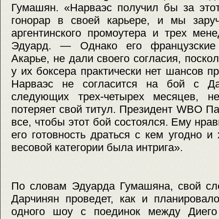
Гумашян. «Нарваэс получил бы за это
гонорар в своей карьере, и мы заруч
аргентинского промоутера и трех мен
Эдуард. — Однако его французские 
Акарье, не дали своего согласия, поско
у их боксера практически нет шансов п
Нарваэс не согласится на бой с Да
следующих трех-четырех месяцев, н
потеряет свой титул. Президент WBO П
все, чтобы этот бой состоялся. Ему нра
его готовность драться с кем угодно и 
весовой категории была интрига».
По словам Эдуарда Гумашяна, свой сл
Дарчинян проведет, как и планировал
одного шоу с поединок между Диего