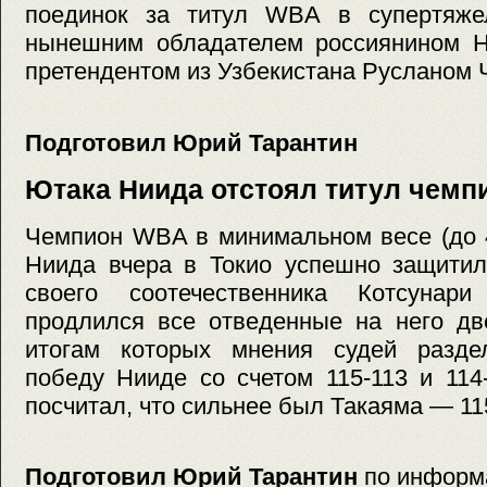
поединок за титул WBA в супертяже
нынешним обладателем россиянином 
претендентом из Узбекистана Русланом 
Подготовил Юрий Тарантин
Ютака Ниида отстоял титул чем
Чемпион WBA в минимальном весе (до 4
Ниида вчера в Токио успешно защитил
своего соотечественника Котсунари
продлился все отведенные на него дв
итогам которых мнения судей разде
победу Нииде со счетом 115-113 и 114-
посчитал, что сильнее был Такаяма — 115
Подготовил Юрий Тарантин
по информ