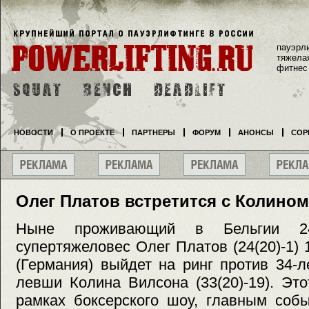
пауэрл
тяжела
фитнес
НОВОСТИ
О ПРОЕКТЕ
ПАРТНЕРЫ
ФОРУМ
АНОНСЫ
СОР
Олег Платов встретится с Колино
Ныне проживающий в Бельгии 24-
супертяжеловес Олег Платов (24(20)-1) 
(Германия) выйдет на ринг против 34-л
левши Колина Вилсона (33(20)-19). Эт
рамках боксерского шоу, главным собы