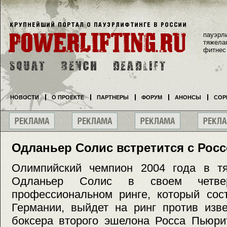
пауэрл
тяжела
фитнес
НОВОСТИ
О ПРОЕКТЕ
ПАРТНЕРЫ
ФОРУМ
АНОНСЫ
СОР
Одланьер Солис встретится с Рос
Олимпийский чемпион 2004 года в т
Одланьер Солис в своем четве
профессиональном ринге, который сос
Германии, выйдет на ринг против изве
боксера второго эшелона Росса Пьюрит