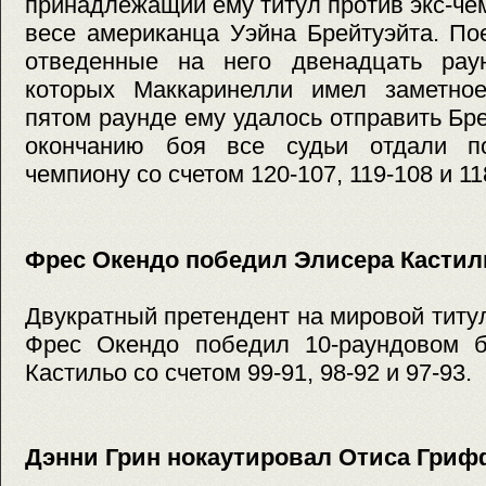
принадлежащий ему титул против экс-ч
весе американца Уэйна Брейтуэйта. По
отведенные на него двенадцать рау
которых Маккаринелли имел заметно
пятом раунде ему удалось отправить Бре
окончанию боя все судьи отдали п
чемпиону со счетом 120-107, 119-108 и 11
Фрес Окендо победил Элисера Кастил
Двукратный претендент на мировой титу
Фрес Окендо победил 10-раундовом 
Кастильо со счетом 99-91, 98-92 и 97-93.
Дэнни Грин нокаутировал Отиса Гри