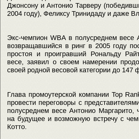
Джонсону и Антонио Тарверу (победивш
2004 году), Феликсу Тринидаду и даже В
Экс-чемпион WBA в полусреднем весе А
возвращавшийся в ринг в 2005 году по
простоя и проигравший Рональду Рай
весе, заявил о своем намерении прод
своей родной весовой категории до 147 
Глава промоутерской компании Top Ran
провести переговоры с представителям
полусреднем весе Антонио Маргарито, 
на будущее и возможную встречу с че
Котто.