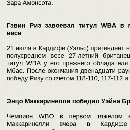
Зара Амонсота.
Гэвин Риз завоевал титул WBA в 
весе
21 июля в Кардифе (Уэльс) претендент 
полусреднем весе 27-летний британе
титул WBA у его прежнего обладателя
Мбае. После окончания двенадцати рау
победу Ризу со счетом 118-110, 117-112 и 
Энцо Маккаринелли победил Уэйна Бр
Чемпион WBO в первом тяжелом в
Маккаринелли вчера в Кардифе