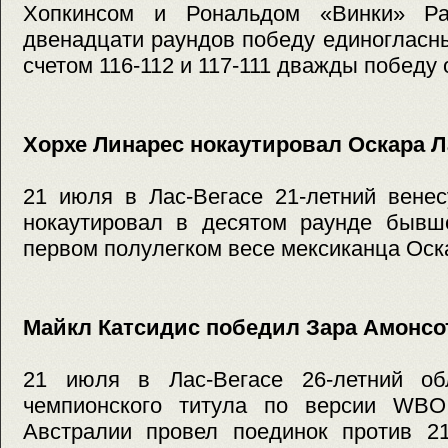
Хопкинсом и Рональдом «Винки» Ра
двенадцати раундов победу единогласн
счетом 116-112 и 117-111 дважды победу
Хорхе Линарес нокаутировал Оскара 
21 июля в Лас-Вегасе 21-летний вене
нокаутировал в десятом раунде бывш
первом полулегком весе мексиканца Оск
Майкл Катсидис победил Зара Амонсо
21 июля в Лас-Вегасе 26-летний об
чемпионского титула по версии WBO
Австралии провел поединок против 21