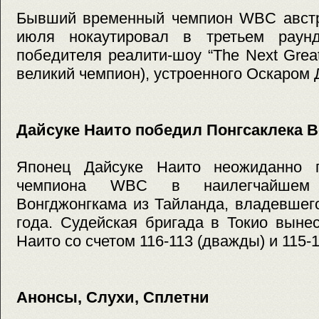
Бывший временный чемпион WBC австр
июля нокаутировал в третьем раун
победителя реалити-шоу “The Next Gre
великий чемпион), устроенного Оскаром 
Дайсуке Наито победил Понгсаклека 
Японец Дайсуке Наито неожиданно п
чемпиона WBC в наилегчайшем 
Вонгджонгкама из Тайланда, владевшег
года. Судейская бригада в Токио выне
Наито со счетом 116-113 (дважды) и 115-1
Анонсы, Слухи, Сплетни