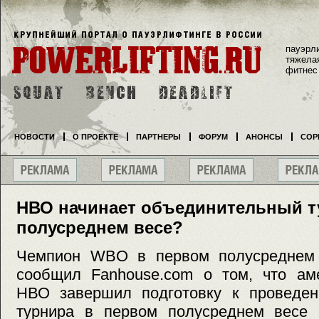
пауэрл
тяжела
фитнес
НОВОСТИ
О ПРОЕКТЕ
ПАРТНЕРЫ
ФОРУМ
АНОНСЫ
СОР
НВО начинает объединительный т
полусреднем весе?
Чемпион WBO в первом полусреднем 
сообщил Fanhouse.com о том, что аме
НВО завершил подготовку к проведен
турнира в первом полусреднем весе