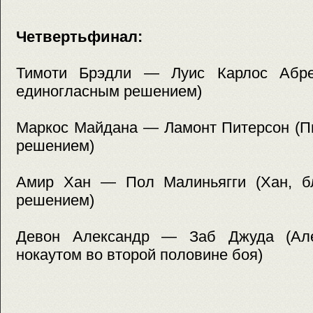
Четвертьфинал:
Тимоти Брэдли — Луис Карлос Абрег
единогласным решением)
Маркос Майдана — Ламонт Питерсон (П
решением)
Амир Хан — Пол Малиньягги (Хан, б
решением)
Девон Александр — Заб Джуда (Алек
нокаутом во второй половине боя)