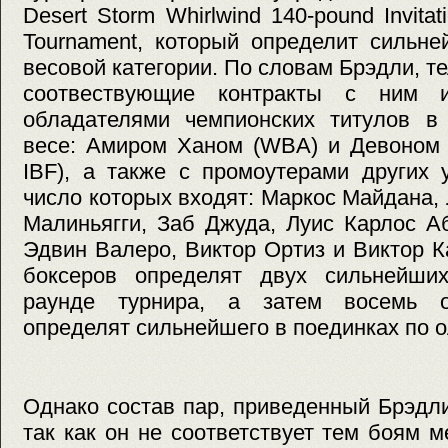
Desert Storm Whirlwind 140-pound Invitati
Tournament, который определит сильне
весовой категории. По словам Брэдли, т
соотвествующие контракты с ним 
обладателями чемпионских титулов в
весе: Амиром Ханом (WBA) и Девоном
IBF), а также с промоутерами других 
число которых входят: Маркос Майдана,
Малиньягги, Заб Джуда, Луис Карлос А
Эдвин Валеро, Виктор Ортиз и Виктор 
боксеров определят двух сильнейши
раунде турнира, а затем восемь о
определят сильнейшего в поединках по 
Однако состав пар, приведенный Брэдл
так как он не соответствует тем боям