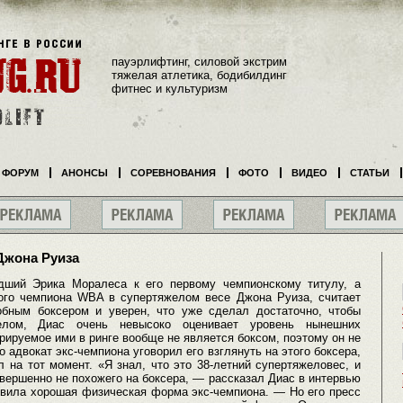
пауэрлифтинг, силовой экстрим
тяжелая атлетика, бодибилдинг
фитнес и культуризм
ФОРУМ
АНОНСЫ
СОРЕВНОВАНИЯ
ФОТО
ВИДЕО
СТАТЬИ
Джона Руиза
дший Эрика Моралеса к его первому чемпионскому титулу, а
ого чемпиона WBA в супертяжелом весе Джона Руиза, считает
обным боксером и уверен, что уже сделал достаточно, чтобы
елом, Диас очень невысоко оценивает уровень нынешних
рируемое ими в ринге вообще не является боксом, поэтому он не
о адвокат экс-чемпиона уговорил его взглянуть на этого боксера,
л на тот момент. «Я знал, что это 38-летний супертяжеловес, и
вершенно не похожего на боксера, — рассказал Диас в интервью
дивила хорошая физическая форма экс-чемпиона. — Но его пресс