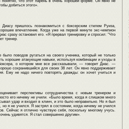
 понятно, что этот парень в очень хорошей форме. Он явно не
тобы добиться этого».
 Диасу пришлось познакомиться с боксерским стилем Руиза,
хорошее впечатление. Когда уже на первой минуте экс-чемпион
иас сразу остановил его. «Я прервал тренировку и спросил: "Что
ет тренер.
 было поводов ругаться на своего ученика, который не только
ять хорошие атакующие навыки, используя комбинации и уходы в
боксера, о котором мне все рассказывали, — говорит Диас. —
хорошо сохранившийся для своих 38 лет. Он явно поддерживает
я. Ему не надо ничего повторять дважды: он хочет учиться и
оценивает перспективы сотрудничества с новым тренером и
осто его ничему не учили. «Было время, когда я слишком много
ывал удар и входил в клинч, и это было неправильно. Но я был
 но я не учился. Я застрял в состоянии, когда ничему не учился
в. Сейчас я отлично чувствую себя, поскольку многому учусь.
 очень удивятся. Я стал совершенно другим».