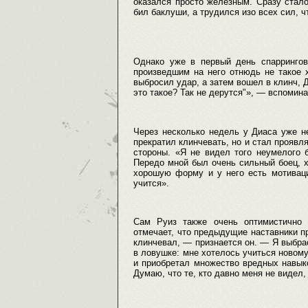
оказался просто железным. Сразу стало
бил баклуши, а трудился изо всех сил, ч
Однако уже в первый день спаррингов
произведшим на него отнюдь не такое 
выбросил удар, а затем вошел в клинч, Д
это такое? Так не дерутся"», — вспомина
Через несколько недель у Диаса уже не
прекратил клинчевать, но и стал проявл
стороны. «Я не видел того неумелого 
Передо мной был очень сильный боец, 
хорошую форму и у него есть мотиваци
учится».
Сам Руиз также очень оптимистично 
отмечает, что предыдущие наставники пр
клинчевал, — признается он. — Я выбрас
в ловушке: мне хотелось учиться новому,
и приобретал множество вредных навыко
Думаю, что те, кто давно меня не видел,