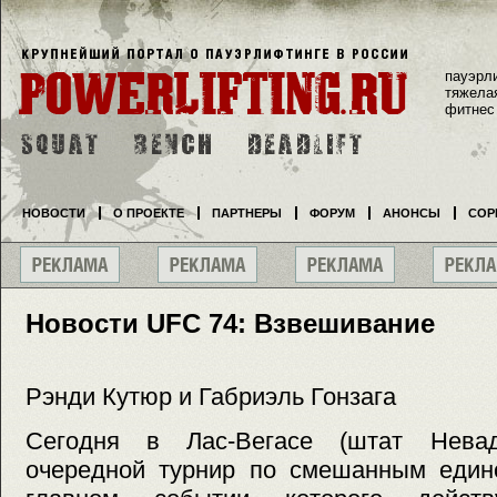
пауэрл
тяжела
фитнес
НОВОСТИ
О ПРОЕКТЕ
ПАРТНЕРЫ
ФОРУМ
АНОНСЫ
СОР
Новости UFC 74: Взвешивание
Рэнди Кутюр и Габриэль Гонзага
Сегодня в Лас-Вегасе (штат Нева
очередной турнир по смешанным един