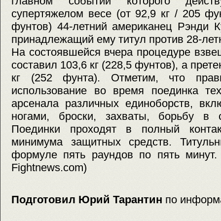
главном событии которого дейс
супертяжелом весе (от 92,9 кг / 205 фу
фунтов) 44-летний американец Рэнди 
принадлежащий ему титул против 28-летн
На состоявшейся вчера процедуре взве
составил 103,6 кг (228,5 фунтов), а прет
кг (252 фунта). Отметим, что пра
использование во время поединка тех
арсенала различных единоборств, вкл
ногами, броски, захваты, борьбу в 
Поединки проходят в полный контак
минимума защитных средств. Титуль
формуле пять раундов по пять минут. 
Fightnews.com)
Подготовил Юрий Тарантин
по информ