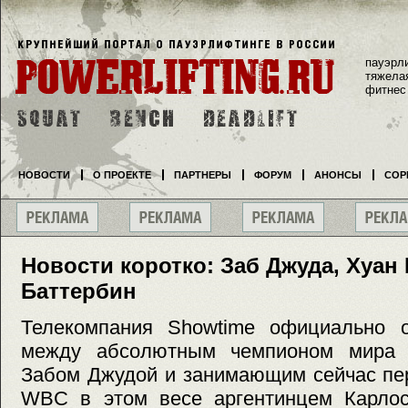
пауэрл
тяжела
фитнес
НОВОСТИ
О ПРОЕКТЕ
ПАРТНЕРЫ
ФОРУМ
АНОНСЫ
СОР
Новости коротко: Заб Джуда, Хуан
Баттербин
Телекомпания Showtime официально 
между абсолютным чемпионом мира 
Забом Джудой и занимающим сейчас пер
WBC в этом весе аргентинцем Карло