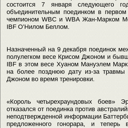
состоится 7 января следующего г
объединительным поединком в первом
чемпионом WBC и WBA Жан-Марком Мо
IBF О’Нилом Беллом.
Назначенный на 9 декабря поединок м
полулегком весе Крисом Джоном и быв
IBF в этом весе Хуаном Мануэлем Марк
на более позднюю дату из-за травмы 
Джоном во время тренировки.
«Король четырехраундовых боев» Э
отказался от поединка против австрали
неподтвержденной информации Баттерби
предложенного гонорара, и теперь 