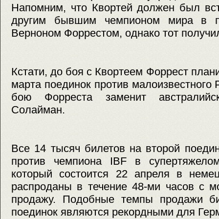
Напомним, что Квортей должен был вст
другим бывшим чемпионом мира в 
Верноном Форрестом, однако тот получил
Кстати, до боя с Квортеем Форрест план
марта поединок против малоизвестного 
бою Форреста заменит австралийс
Солайман.
Все 14 тысяч билетов на второй поеди
против чемпиона IBF в супертяжело
который состоится 22 апреля в неме
распроданы в течение 48-ми часов с м
продажу. Подобные темпы продажи би
поединок являются рекордными для Гер